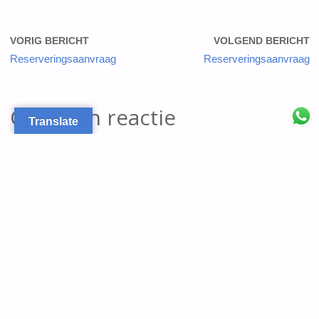
VORIG BERICHT
VOLGEND BERICHT
Reserveringsaanvraag
Reserveringsaanvraag
Geef een reactie
Translate
Je e-mailadres wordt niet gepubliceerd.
Vereiste velden zijn
gemarkeerd met
*