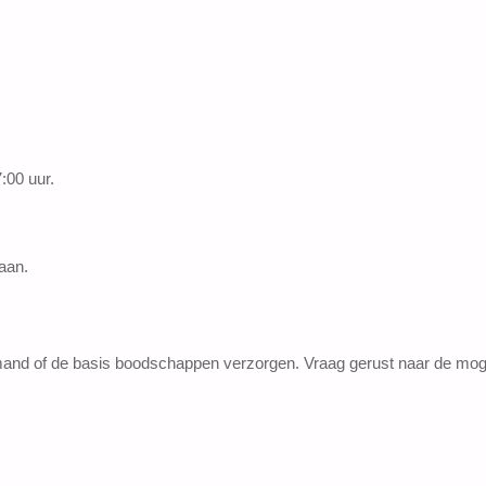
:00 uur.
taan.
jtmand of de basis boodschappen verzorgen. Vraag gerust naar de mog