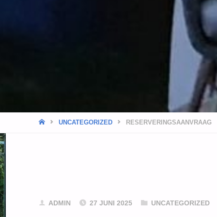
HOME
UNCATEGORIZED
RESERVERINGSAANVRAAG
ADMIN
27 JUNI 2025
UNCATEGORIZED