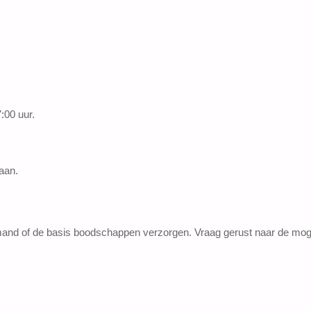
:00 uur.
taan.
jtmand of de basis boodschappen verzorgen. Vraag gerust naar de mog