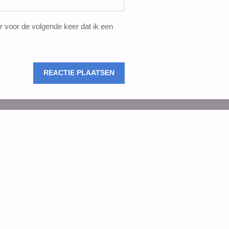
 voor de volgende keer dat ik een
PRAKTISCHE INFORMATIE
F
Lees
dit
voordat je het natuurhuisje boekt.
V
Hier
vind je de handleiding van het natuurhuisje.