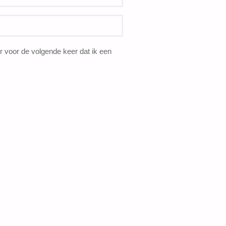
 voor de volgende keer dat ik een
PRAKTISCHE INFORMATIE
F
Lees
dit
voordat je het natuurhuisje boekt.
V
Hier
vind je de handleiding van het natuurhuisje.