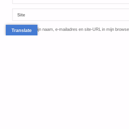
Bewaar mijn naam, e-mailadres en site-URL in mijn browser
Translate
reactie plaats.
VOLG ONS