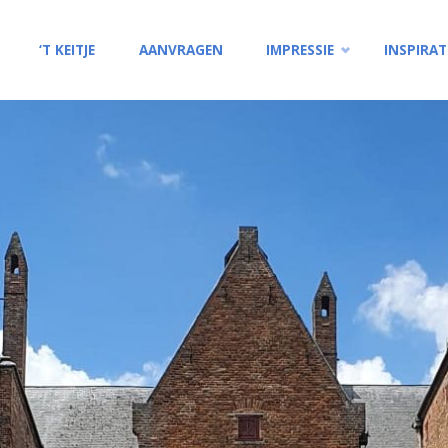
Ga
‘T KEITJE
AANVRAGEN
IMPRESSIE
INSPIRAT
naar
de
inhoud