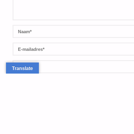
Translate
Bewaar mijn naam, e-mailadres en site-URL in mijn browser
reactie plaats.