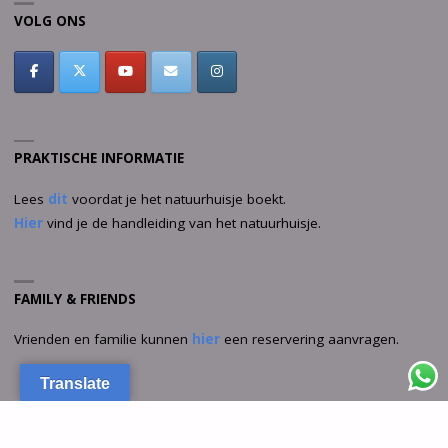
VOLG ONS
PRAKTISCHE INFORMATIE
Lees
dit
voordat je het natuurhuisje boekt.
Hier
vind je de handleiding van het natuurhuisje.
FAMILY & FRIENDS
Vrienden en familie kunnen
hier
een reservering aanvragen.
Translate