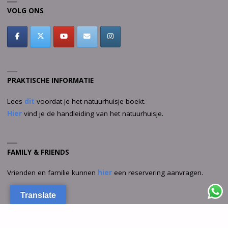
VOLG ONS
PRAKTISCHE INFORMATIE
Lees
dit
voordat je het natuurhuisje boekt.
Hier
vind je de handleiding van het natuurhuisje.
FAMILY & FRIENDS
Vrienden en familie kunnen
hier
een reservering aanvragen.
Translate